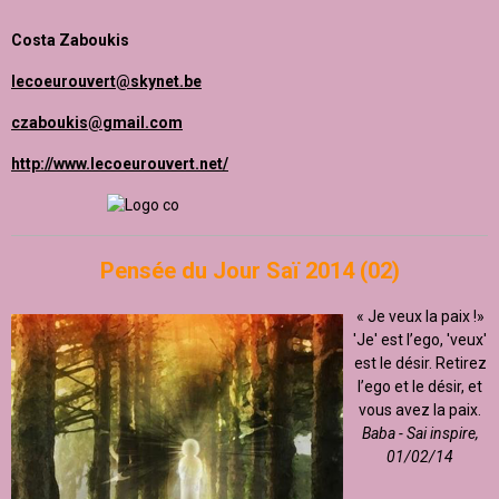
Costa Zaboukis
lecoeurouvert@skynet.be
czaboukis@gmail.com
http://www.lecoeurouvert.net/
Pensée du Jour Saï 2014 (02)
« Je veux la paix !»
'Je' est l’ego, 'veux'
est le désir. Retirez
l’ego et le désir, et
vous avez la paix.
Baba - Sai inspire,
01/02/14