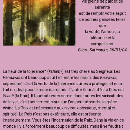
vie pleine de paix et de
sérénité
est de remplir votre esprit
de bonnes pensées telles
que
la vérité, l'amour, la
tolérance et la
compassion.
Baba - Sai inspire, 06/01/04
La fleur de la tolérance* (
ksham?
) est très chère au Seigneur. Les
Pandavas
ont beaucoup souffert entre les mains des
Kauravas
,
cependant, c'est la vertu de la tolérance qui les a protégés et en a
fait un idéal pour le reste du monde. L'autre fleur à offrir à Dieu est
Shanti
(la Paix). Il faudrait rester serein dans toutes les vicissitudes
de la vie ; c’est seulement alors que l'on peut atteindre la grâce
divine. La Paix est nécessaire aux niveaux physique, mental et
spirituel. La Paix n'est pas extérieure, elle est présente
intérieurement. Vous êtes l'incarnation de la Paix. Dans la vie en ce
monde il y a forcément beaucoup de difficultés, mais il ne faudrait