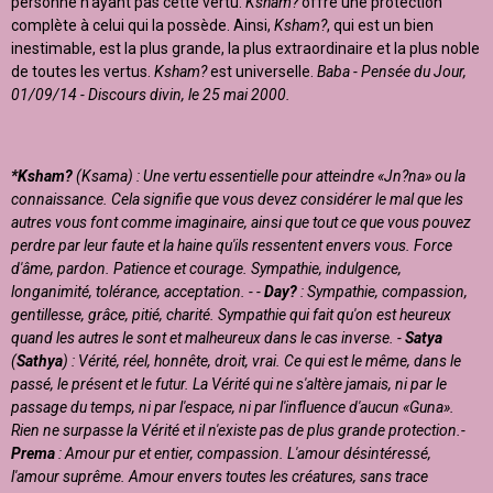
personne n'ayant pas cette vertu.
Ksham?
offre une protection
complète à celui qui la possède. Ainsi,
Ksham?
, qui est un bien
inestimable, est la plus grande, la plus extraordinaire et la plus noble
de toutes les vertus.
Ksham?
est universelle.
Baba - Pensée du Jour,
01/09/14 - Discours divin, le 25 mai 2000.
*Ksham?
(Ksama) : Une vertu essentielle pour atteindre «Jn?na» ou la
connaissance. Cela signifie que vous devez considérer le mal que les
autres vous font comme imaginaire, ainsi que tout ce que vous pouvez
perdre par leur faute et la haine qu'ils ressentent envers vous. Force
d'âme, pardon. Patience et courage. Sympathie, indulgence,
longanimité, tolérance, acceptation. - -
Day?
: Sympathie, compassion,
gentillesse, grâce, pitié, charité. Sympathie qui fait qu'on est heureux
quand les autres le sont et malheureux dans le cas inverse. -
Satya
(
Sathya
) : Vérité, réel, honnête, droit, vrai. Ce qui est le même, dans le
passé, le présent et le futur. La Vérité qui ne s'altère jamais, ni par le
passage du temps, ni par l'espace, ni par l'influence d'aucun «Guna».
Rien ne surpasse la Vérité et il n'existe pas de plus grande protection.-
Prema
: Amour pur et entier, compassion. L'amour désintéressé,
l'amour suprême. Amour envers toutes les créatures, sans trace