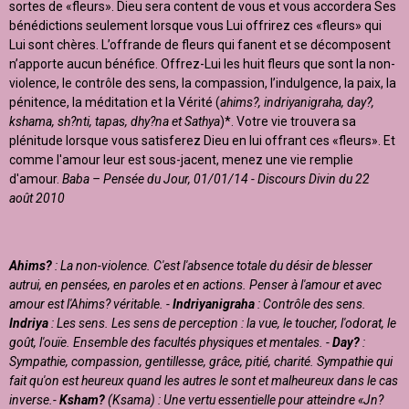
sortes de «fleurs». Dieu sera content de vous et vous accordera Ses
bénédictions seulement lorsque vous Lui offrirez ces «fleurs» qui
Lui sont chères. L’offrande de fleurs qui fanent et se décomposent
n’apporte aucun bénéfice. Offrez-Lui les huit fleurs que sont la non-
violence, le contrôle des sens, la compassion, l’indulgence, la paix, la
pénitence, la méditation et la Vérité (
ahims?, indriyanigraha, day?,
kshama, sh?nti, tapas, dhy?na et Sathya
)*. Votre vie trouvera sa
plénitude lorsque vous satisferez Dieu en lui offrant ces «fleurs». Et
comme l'amour leur est sous-jacent, menez une vie remplie
d'amour.
Baba – Pensée du Jour, 01/01/14 -
Discours Divin du 22
août 2010
Ahims?
: La non-violence. C'est l'absence totale du désir de blesser
autrui, en pensées, en paroles et en actions. Penser à l'amour et avec
amour est l'Ahims? véritable. -
Indriyanigraha
: Contrôle des sens.
Indriya
: Les sens. Les sens de perception : la vue, le toucher, l'odorat, le
goût, l'ouïe. Ensemble des facultés physiques et mentales. -
Day?
:
Sympathie, compassion, gentillesse, grâce, pitié, charité. Sympathie qui
fait qu'on est heureux quand les autres le sont et malheureux dans le cas
inverse.-
Ksham?
(Ksama) : Une vertu essentielle pour atteindre «Jn?