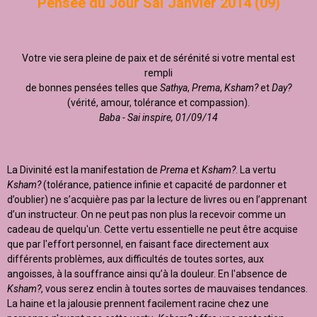
Pensée du Jour Saï Janvier 2014 (09)
Votre vie sera pleine de paix et de sérénité si votre mental est
rempli
de bonnes pensées telles que
Sathya
,
Prema
,
Ksham?
et
Day?
(vérité, amour, tolérance et compassion).
Baba - Sai inspire, 01/09/14
La Divinité est la manifestation de
Prema
et
Ksham?
. La vertu
Ksham?
(tolérance, patience infinie et capacité de pardonner et
d’oublier) ne s’acquière pas par la lecture de livres ou en l’apprenant
d’un instructeur. On ne peut pas non plus la recevoir comme un
cadeau de quelqu'un. Cette vertu essentielle ne peut être acquise
que par l'effort personnel, en faisant face directement aux
différents problèmes, aux difficultés de toutes sortes, aux
angoisses, à la souffrance ainsi qu’à la douleur. En l'absence de
Ksham?
, vous serez enclin à toutes sortes de mauvaises tendances.
La haine et la jalousie prennent facilement racine chez une