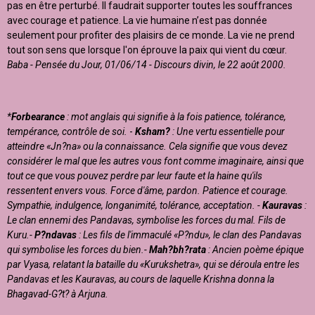
pas en être perturbé. Il faudrait supporter toutes les souffrances
avec courage et patience. La vie humaine n’est pas donnée
seulement pour profiter des plaisirs de ce monde. La vie ne prend
tout son sens que lorsque l'on éprouve la paix qui vient du cœur.
Baba - Pensée du Jour, 01/06/14 - Discours divin, le 22 août 2000.
*
Forbearance
: mot anglais qui signifie à la fois patience, tolérance,
tempérance, contrôle de soi.
-
Ksham?
: Une vertu essentielle pour
atteindre «Jn?na» ou la connaissance. Cela signifie que vous devez
considérer le mal que les autres vous font comme imaginaire, ainsi que
tout ce que vous pouvez perdre par leur faute et la haine qu'ils
ressentent envers vous. Force d'âme, pardon. Patience et courage.
Sympathie, indulgence, longanimité, tolérance, acceptation. -
Kauravas
:
Le clan ennemi des Pandavas, symbolise les forces du mal. Fils de
Kuru.-
P?ndavas
: Les fils de l'immaculé «P?ndu», le clan des Pandavas
qui symbolise les forces du bien.-
Mah?bh?rata
: Ancien poème épique
par Vyasa, relatant la bataille du «Kurukshetra», qui se déroula entre les
Pandavas et les Kauravas, au cours de laquelle Krishna donna la
Bhagavad-G?t? à Arjuna.