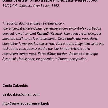
confiance et une foi inébranlable en Dieu.
Baba - Pensée du Jour,
14/01/14 - Discours divin 15 Jan 1992.
*
Traducion du mot anglais «
Forbearance » :
tolérance/patience/indulgence/tempérance/sel-contrôle - qui traduit
souvent le mot sanskrit
Ksham?
(Ksama) : Une vertu essentielle pour
atteindre «Jn?na» ou la connaissance. Cela signifie que vous devez
considérer le mal que les autres vous font comme imaginaire, ainsi que
tout ce que vous pouvez perdre par leur faute et la haine qu'ils
ressentent envers vous. Force d'âme, pardon. Patience et courage.
Sympathie, indulgence, longanimité, tolérance, acceptation.
Costa Zaboukis
czaboukis@gmail.com
http://www.lecoeurouvert.net/