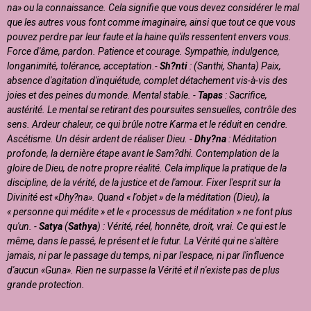
na» ou la connaissance. Cela signifie que vous devez considérer le mal
que les autres vous font comme imaginaire, ainsi que tout ce que vous
pouvez perdre par leur faute et la haine qu'ils ressentent envers vous.
Force d'âme, pardon. Patience et courage. Sympathie, indulgence,
longanimité, tolérance, acceptation.-
Sh?nti
: (Santhi, Shanta) Paix,
absence d'agitation d'inquiétude, complet détachement vis-à-vis des
joies et des peines du monde. Mental stable.
-
Tapas
: Sacrifice,
austérité. Le mental se retirant des poursuites sensuelles, contrôle des
sens. Ardeur chaleur, ce qui brûle notre Karma et le réduit en cendre.
Ascétisme. Un désir ardent de réaliser Dieu. -
Dhy?na
: Méditation
profonde, la dernière étape avant le Sam?dhi. Contemplation de la
gloire de Dieu, de notre propre réalité. Cela implique la pratique de la
discipline, de la vérité, de la justice et de l'amour. Fixer l'esprit sur la
Divinité est «Dhy?na». Quand « l'objet » de la méditation (Dieu), la
« personne qui médite » et le « processus de méditation » ne font plus
qu'un. -
Satya
(
Sathya
) : Vérité, réel, honnête, droit, vrai. Ce qui est le
même, dans le passé, le présent et le futur. La Vérité qui ne s'altère
jamais, ni par le passage du temps, ni par l'espace, ni par l'influence
d'aucun «Guna». Rien ne surpasse la Vérité et il n'existe pas de plus
grande protection.