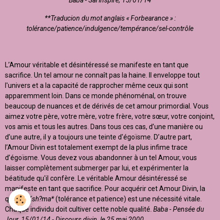
Baba - Sai inspire, 15/01/14
**
Traducion du mot anglais «
Forbearance » :
tolérance/patience/indulgence/tempérance/sel-contrôle
L’Amour véritable et désintéressé se manifeste en tant que
sacrifice. Un tel amour ne connaît pas la haine. Il enveloppe tout
l'univers et a la capacité de rapprocher même ceux qui sont
apparemment loin. Dans ce monde phénoménal, on trouve
beaucoup de nuances et de dérivés de cet amour primordial. Vous
aimez votre père, votre mère, votre frère, votre sœur, votre conjoint,
vos amis et tous les autres. Dans tous ces cas, d’une manière ou
d’une autre, il y a toujours une teinte d'égoïsme. D’autre part,
l’Amour Divin est totalement exempt de la plus infime trace
d’égoïsme. Vous devez vous abandonner à un tel Amour, vous
laisser complètement submerger par lui, et expérimenter la
béatitude qu'il confère. Le véritable Amour désintéressé se
manifeste en tant que sacrifice. Pour acquérir cet Amour Divin, la
qualité
Ksh?ma*
(tolérance et patience) est une nécessité vitale.
Chaque individu doit cultiver cette noble qualité.
Baba - Pensée du
Jour, 15/01/14 - Discours divin, le 25 mai 2000.