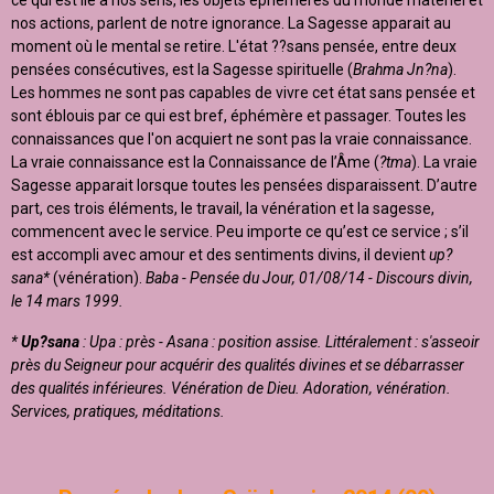
ce qui est lié à nos sens, les objets éphémères du monde matériel et
nos actions, parlent de notre ignorance. La Sagesse apparait au
moment où le mental se retire. L'état ??sans pensée, entre deux
pensées consécutives, est la Sagesse spirituelle (
Brahma Jn?na
).
Les hommes ne sont pas capables de vivre cet état sans pensée et
sont éblouis par ce qui est bref, éphémère et passager. Toutes les
connaissances que l'on acquiert ne sont pas la vraie connaissance.
La vraie connaissance est la Connaissance de l’Âme (
?tma
). La vraie
Sagesse apparait lorsque toutes les pensées disparaissent. D’autre
part, ces trois éléments, le travail, la vénération et la sagesse,
commencent avec le service. Peu importe ce qu’est ce service ; s’il
est accompli avec amour et des sentiments divins, il devient
up?
sana*
(vénération).
Baba - Pensée du Jour, 01/08/14 - Discours divin,
le 14 mars 1999.
*
Up?sana
: Upa : près - Asana : position assise. Littéralement : s'asseoir
près du Seigneur pour acquérir des qualités divines et se débarrasser
des qualités inférieures.
Vénération de Dieu. Adoration, vénération.
Services, pratiques, méditations.